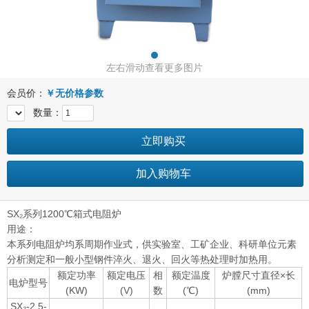
左右滑动查看更多图片
会员价：
￥
无价格参数
数量：
立即购买
加入购物车
SX₂系列1200℃箱式电阻炉
用途：
本系列电阻炉均系周期作业式，供实验室、工矿企业、科研单位元素
分析测定和一般小型钢件淬火、退火、回火等热处理时加热用。
额定功率
额定电压
相
额定温度
炉膛尺寸直径×长
电炉型号
(KW)
(V)
数
(℃)
(mm)
SX₂-2.5-