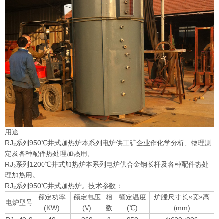
用途：
RJ₂系列950℃井式加热炉本系列电炉供工矿企业作化学分析、物理测
定及各种配件热处理加热用。
RJ₂系列1200℃井式加热炉本系列电炉供合金钢长杆及各种配件热处
理加热用。
RJ₂系列950℃井式加热炉。技术参数：
额定功率
额定电压
相
额定温度
炉膛尺寸长×宽×高
电炉型号
(KW)
(V)
数
(℃)
(mm)